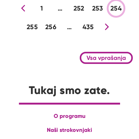
Prejšnja stran
1
…
252
253
254
255
256
…
435
Nova stran
Vsa vprašanja
Tukaj smo zate.
O programu
Naši strokovnjaki