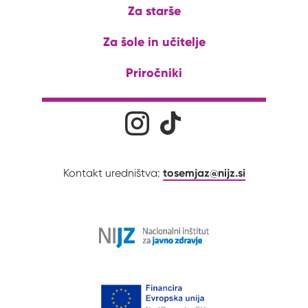
Za starše
Za šole in učitelje
Priročniki
Družabna omrežja
Na naš Instagram profil
Na naš Tiktok profil
tosemjaz@nijz.si
Kontakt uredništva: