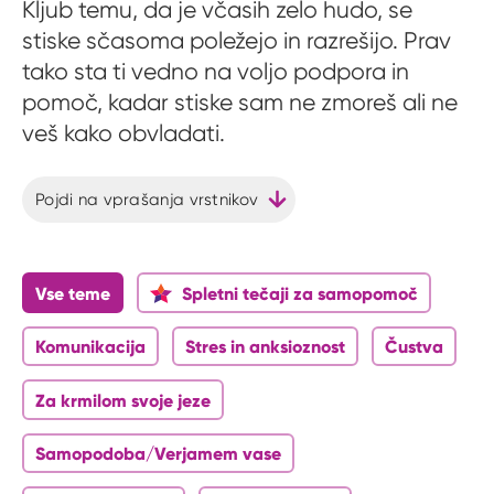
Kljub temu, da je včasih zelo hudo, se
stiske sčasoma poležejo in razrešijo. Prav
tako sta ti vedno na voljo podpora in
pomoč, kadar stiske sam ne zmoreš ali ne
veš kako obvladati.
Pojdi na vprašanja vrstnikov
Vse teme
Spletni tečaji za samopomoč
Komunikacija
Stres in anksioznost
Čustva
Za krmilom svoje jeze
Samopodoba/Verjamem vase