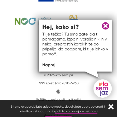
Hej, kako si?
Zapri 
Ti je težko? Tu smo zate, da ti
pomagamo. Izpolni vprašalnik in v
nekaj preprostih korakih te bo
pripeljal do podpore, ki ti je lahko v
pomoč.
Naprej
© 2026 #to sem jaz
ISSN spletišča: 2820-5960
Politika zasebnosti in piškotki
Gumb do
S tem, ko uporabljate spletno mesto, dovoljujete uporabo orodij in
Pravno obvestilo
Zapr
piškotkov v skladu z našo
politiko varovanja zasebnosti
.
Izjava o dostopnosti