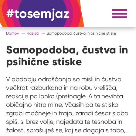
#tosemjaz
#to sem jaz
Razpri 
Domov
Razišči
Samopodoba, čustva in psihične stiske
Samopodoba, čustva in
psihične stiske
V obdobju odraščanja so misli in čustva
večkrat razburkana in na robu vrelišča,
reakcije pa lahko (pre)nagle. A ta nevihta
običajno hitro mine. Včasih pa te stiska
zgrabi močneje in traja, zaradi česar slabo
spiš, si brez volje, najedata te tesnoba in
žalost, sprašuješ se, kaj se dogaja s tabo,...