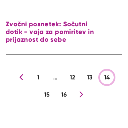
Zvočni posnetek: Sočutni
dotik - vaja za pomiritev in
prijaznost do sebe
Prejšnja stran
1
…
12
13
14
15
16
Nova stran