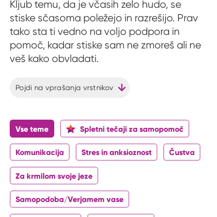
Kljub temu, da je včasih zelo hudo, se
stiske sčasoma poležejo in razrešijo. Prav
tako sta ti vedno na voljo podpora in
pomoč, kadar stiske sam ne zmoreš ali ne
veš kako obvladati.
Pojdi na vprašanja vrstnikov
Vse teme
Spletni tečaji za samopomoč
Komunikacija
Stres in anksioznost
Čustva
Za krmilom svoje jeze
Samopodoba/Verjamem vase