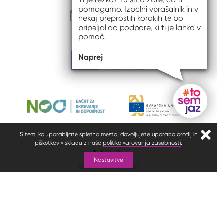
pomagamo. Izpolni vprašalnik in v
nekaj preprostih korakih te bo
pripeljal do podpore, ki ti je lahko v
pomoč.
Naprej
Gumb do
S tem, ko uporabljate spletno mesto, dovoljujete uporabo orodij in
Zapr
piškotkov v skladu z našo
politiko varovanja zasebnosti
.
Nastavitve
© 2026 #to sem jaz