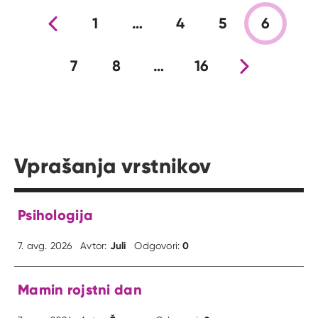
Prejšnja stran
1
…
4
5
6
7
8
…
16
Nova stran
Vprašanja vrstnikov
Psihologija
Juli
0
7. avg. 2026
Avtor:
Odgovori:
Mamin rojstni dan