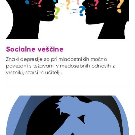
Socialne veščine
Znaki depresije so pri mladostnikih močno
povezani s težavami v medosebnih odnosih z
vrstniki, starši in učitelji.