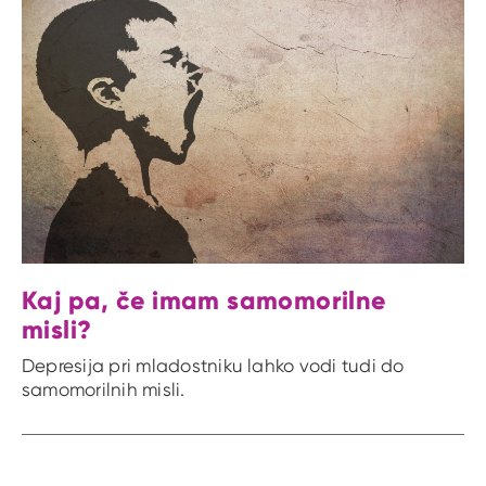
Kaj pa, če imam samomorilne
misli?
Depresija pri mladostniku lahko vodi tudi do
samomorilnih misli.