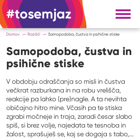
#tosemjaz
#to sem jaz
Razpri 
Domov
Razišči
Samopodoba, čustva in psihične stiske
Samopodoba, čustva in
psihične stiske
V obdobju odraščanja so misli in čustva
večkrat razburkana in na robu vrelišča,
reakcije pa lahko (pre)nagle. A ta nevihta
običajno hitro mine. Včasih pa te stiska
zgrabi močneje in traja, zaradi česar slabo
spiš, si brez volje, najedata te tesnoba in
žalost, sprašuješ se, kaj se dogaja s tabo,...