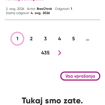
BrezOtrok
1
2. avg. 2026
Avtor:
Odgovori:
4. avg. 2026
Zadnji odgovor:
1
2
3
4
5
…
435
Nova stran
Vsa vprašanja
Tukaj smo zate.