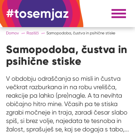
#tosemjaz
#to sem jaz
Razpri 
Domov
Razišči
Samopodoba, čustva in psihične stiske
Samopodoba, čustva in
psihične stiske
V obdobju odraščanja so misli in čustva
večkrat razburkana in na robu vrelišča,
reakcije pa lahko (pre)nagle. A ta nevihta
običajno hitro mine. Včasih pa te stiska
zgrabi močneje in traja, zaradi česar slabo
spiš, si brez volje, najedata te tesnoba in
žalost, sprašuješ se, kaj se dogaja s tabo,...