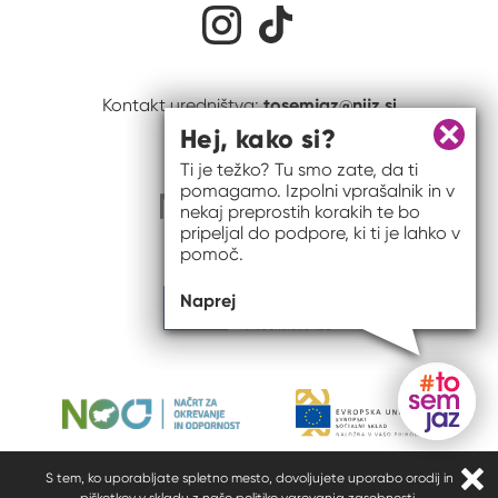
Družabna omrežja
Na naš Instagram profil
Na naš Tiktok profil
tosemjaz@nijz.si
Kontakt uredništva:
Hej, kako si?
Zapri 
Ti je težko? Tu smo zate, da ti
pomagamo. Izpolni vprašalnik in v
nekaj preprostih korakih te bo
pripeljal do podpore, ki ti je lahko v
pomoč.
Naprej
Gumb do
S tem, ko uporabljate spletno mesto, dovoljujete uporabo orodij in
Zapr
piškotkov v skladu z našo
politiko varovanja zasebnosti
.