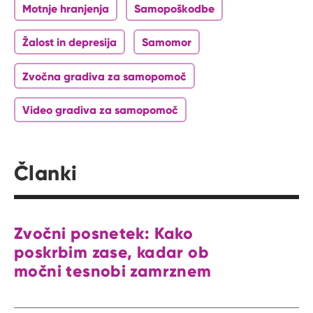
Motnje hranjenja
Samopoškodbe
Žalost in depresija
Samomor
Zvočna gradiva za samopomoč
Video gradiva za samopomoč
Članki
Zvočni posnetek: Kako
poskrbim zase, kadar ob
močni tesnobi zamrznem