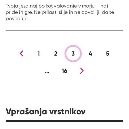
Tvoja jeza naj bo kot valovanje v morju – naj
pride in gre. Ne prilasti si je in ne dovoli ji, da te
poseduje.
Prejšnja stran
1
2
3
4
5
…
16
Nova stran
Vprašanja vrstnikov