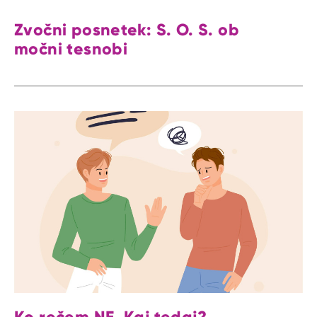
Zvočni posnetek: S. O. S. ob
močni tesnobi
Ko rečem NE. Kaj tedaj?