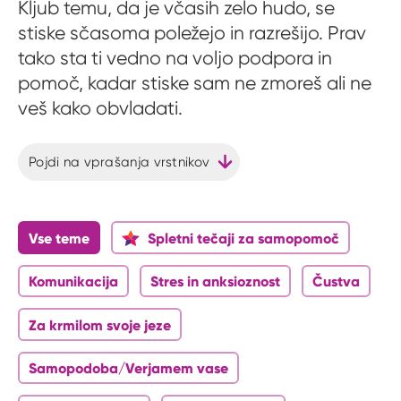
Kljub temu, da je včasih zelo hudo, se
stiske sčasoma poležejo in razrešijo. Prav
tako sta ti vedno na voljo podpora in
pomoč, kadar stiske sam ne zmoreš ali ne
veš kako obvladati.
Pojdi na vprašanja vrstnikov
Vse teme
Spletni tečaji za samopomoč
Komunikacija
Stres in anksioznost
Čustva
Za krmilom svoje jeze
Samopodoba/Verjamem vase