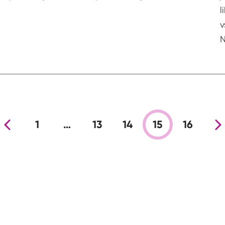
l
v
N
nja stran
1
…
13
14
15
16
Nova s