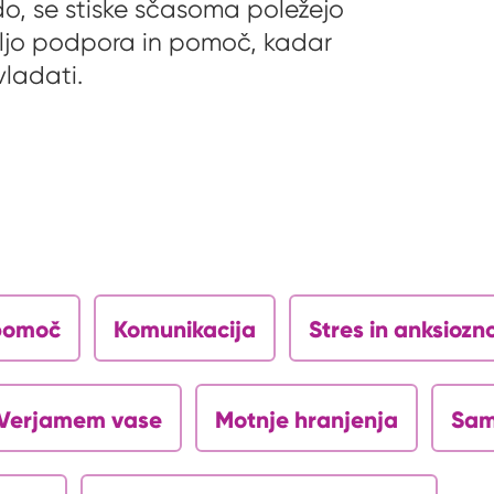
udo, se stiske sčasoma poležejo
voljo podpora in pomoč, kadar
vladati.
opomoč
Komunikacija
Stres in anksiozn
Verjamem vase
Motnje hranjenja
Sam