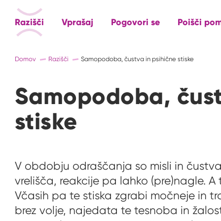
Razišči
Vprašaj
Pogovori se
Poišči po
Domov
Razišči
Samopodoba, čustva in psihične stiske
Samopodoba, čustv
stiske
V obdobju odraščanja so misli in čustv
vrelišča, reakcije pa lahko (pre)nagle. A
Včasih pa te stiska zgrabi močneje in tra
brez volje, najedata te tesnoba in žalost