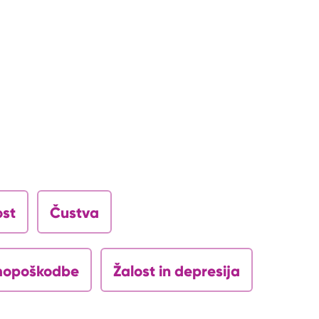
ost
Čustva
opoškodbe
Žalost in depresija