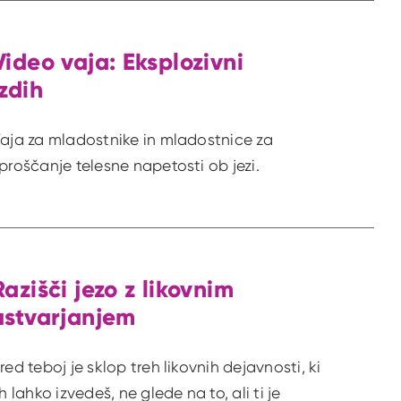
Video vaja: Eksplozivni
izdih
aja za mladostnike in mladostnice za
proščanje telesne napetosti ob jezi.
Razišči jezo z likovnim
ustvarjanjem
red teboj je sklop treh likovnih dejavnosti, ki
ih lahko izvedeš, ne glede na to, ali ti je