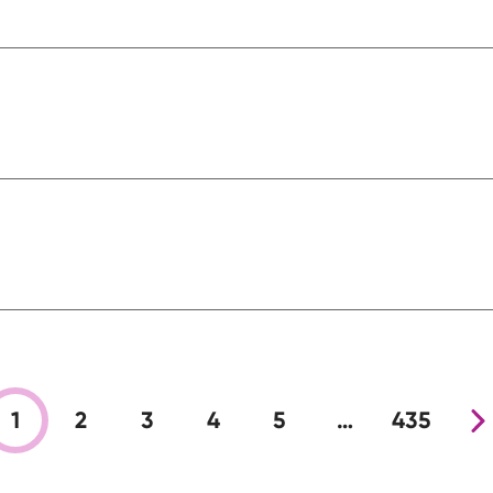
1
2
3
4
5
…
435
Nova s