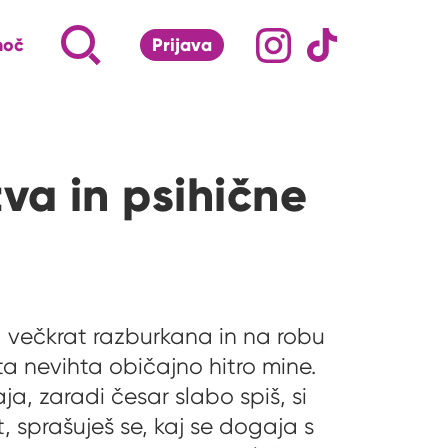
Družabna omrežj
Na naš Instagram pro
Na naš Tiktok 
Napiši, kaj te zanima ...
Iskalnik za iskanje po strani
moč
Prijava
S klikom na lupo odpri iskalnik
a in psihične
a večkrat razburkana in na robu
 ta nevihta običajno hitro mine.
ja, zaradi česar slabo spiš, si
, sprašuješ se, kaj se dogaja s