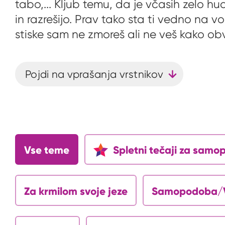
tabo,... Kljub temu, da je včasih zelo h
in razrešijo. Prav tako sta ti vedno na 
stiske sam ne zmoreš ali ne veš kako ob
Pojdi na vprašanja vrstnikov
Vse teme
Spletni tečaji za sam
Za krmilom svoje jeze
Samopodoba/